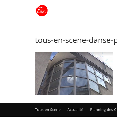
tous-en-scene-danse-p
Tous en Scène
Actualité
Planning des 