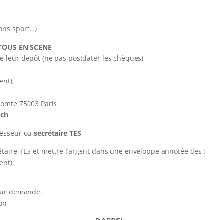
ons sport…)
 TOUS EN SCENE
e leur dépôt (ne pas postdater les chèques)
ent),
omte 75003 Paris
dch
fesseur ou
secrétaire TES
rétaire TES et mettre l’argent dans une enveloppe annotée des :
ent),
 sur demande.
ion