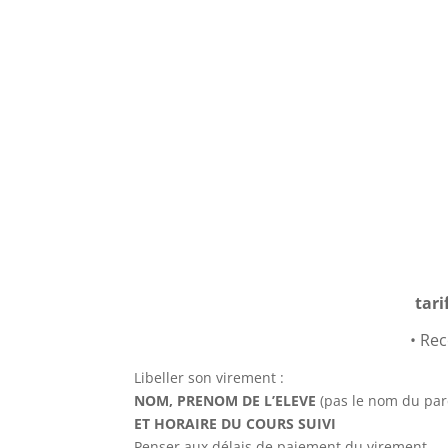
tari
• Re
Libeller son virement :
NOM, PRENOM DE L’ELEVE
(pas le nom du par
ET HORAIRE DU COURS SUIVI
Penser aux délais de paiement du virement