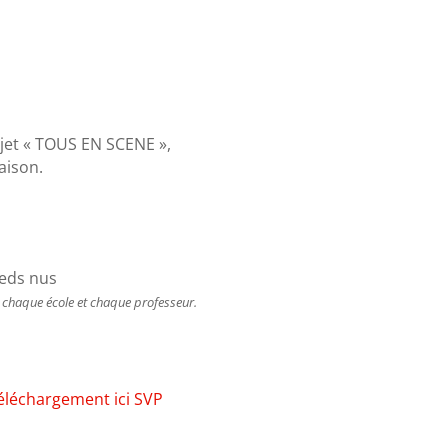
rojet « TOUS EN SCENE »,
aison.
ieds nus
r chaque école et chaque professeur.
éléchargement ici SVP