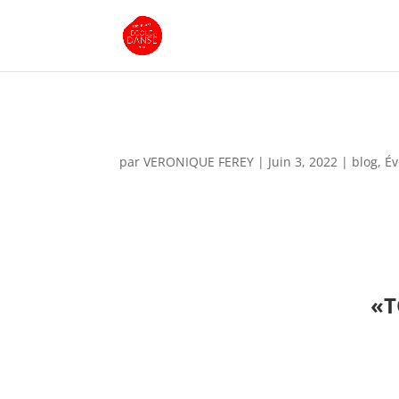
par
VERONIQUE FEREY
|
Juin 3, 2022
|
blog
,
É
«
T