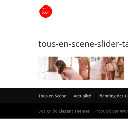
tous-en-scene-slider-t
Tous en Scène
Actualité
Planning des 
Design de
Elegant Themes
| Propulsé par
Wor