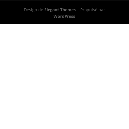
Design de
Elegant Themes
| Propulsé par
WordPress